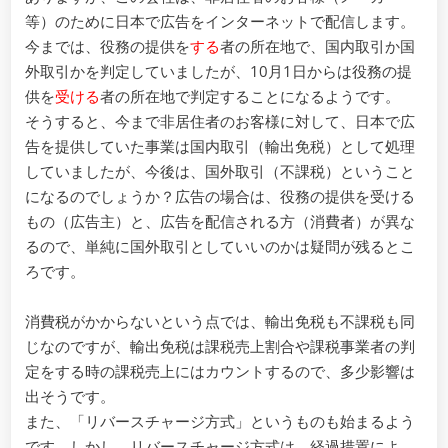
ー
等）のために日本で広告をインターネットで配信します。
ネ
今までは、役務の提供を
する
者の所在地で、国内取引か国
ッ
外取引かを判定していましたが、10月1日からは役務の提
ト
を
供を
受ける
者の所在地で判定することになるようです。
介
そうすると、今まで非居住者のお客様に対して、日本で広
し
告を提供していた事業は国内取引（輸出免税）として処理
て
していましたが、今後は、国外取引（不課税）ということ
行
になるのでしょうか？広告の場合は、役務の提供を受ける
わ
れ
もの（広告主）と、広告を配信される方（消費者）が異な
る
るので、単純に国外取引としていいのかは疑問が残るとこ
役
ろです。
務 -
国
消費税がかからないという点では、輸出免税も不課税も同
境
を
じなのですが、輸出免税は課税売上割合や課税事業者の判
超
定をする時の課税売上にはカウントするので、多少影響は
え
出そうです。
た
また、「リバースチャージ方式」というものも始まるよう
役
です。しかし、リバースチャージ方式は、経過措置によ