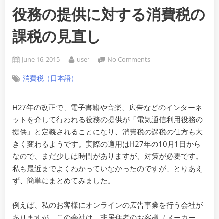
役務の提供に対する消費税の
課税の見直し
Posted
By
on
June 16, 2015
user
No Comments
on
電
消費税（日本語）
子
書
籍
H27年の改正で、電子書籍や音楽、広告などのインターネ
や
ットを介して行われる役務の提供が「電気通信利用役務の
音
楽、
提供」と定義されることになり、消費税の課税の仕方も大
広
きく変わるようです。実際の適用はH27年の10月1日から
告
なので、まだ少しは時間がありますが、対策が必要です。
な
私も最近までよくわかっていなかったのですが、とりあえ
ど
ず、簡単にまとめてみました。
の
イ
ン
例えば、私のお客様にオンラインの広告事業を行う会社が
タ
ありますが、この会社は、非居住者のお客様（メーカー