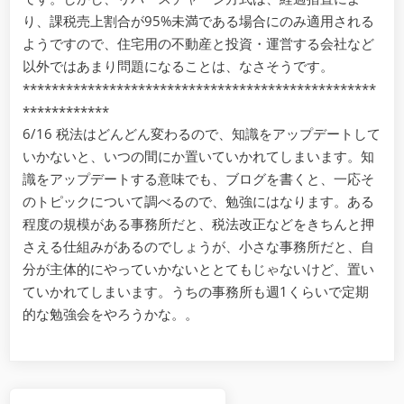
務
の
り、課税売上割合が95%未満である場合にのみ適用される
提
ようですので、住宅用の不動産と投資・運営する会社など
供
以外ではあまり問題になることは、なさそうです。
に
*************************************************
対
************
す
6/16 税法はどんどん変わるので、知識をアップデートして
る
消
いかないと、いつの間にか置いていかれてしまいます。知
費
識をアップデートする意味でも、ブログを書くと、一応そ
税
のトピックについて調べるので、勉強にはなります。ある
の
程度の規模がある事務所だと、税法改正などをきちんと押
課
さえる仕組みがあるのでしょうが、小さな事務所だと、自
税
の
分が主体的にやっていかないととてもじゃないけど、置い
見
ていかれてしまいます。うちの事務所も週1くらいで定期
直
的な勉強会をやろうかな。。
し
Post