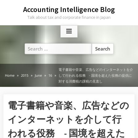
Skip
Accounting Intelligence Blog
to
Talk about tax and corporate finance in Japan
content
Search
for:
電子書籍や音楽、広告などのインターネットを介
Home
2015
June
16
して行われる役務 - 国境を超えた役務の提供に
対する消費税の課税の見直し
電子書籍や音楽、広告などの
インターネットを介して行
われる役務 - 国境を超えた