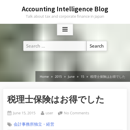
Skip
Accounting Intelligence Blog
to
Talk about tax and corporate finance in Japan
content
Search
for:
Home
2015
June
15
税理士保険はお得でした
税理士保険はお得でした
Posted
By
on
June 15, 2015
user
No Comments
on
税
会計事務所独立・経営
理