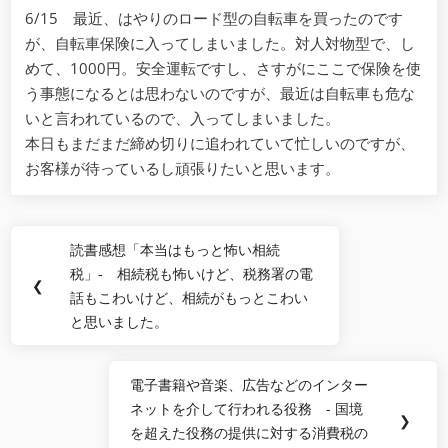
6/15 最近、はやりのロード型の自転車を買ったのです
が、自転車保険に入ってしまいました。対人対物型で、し
めて、1000円。安全運転ですし、さすがにここで保険を使
う事態になるとは思わないのですが、最近は自転車も危な
いと言われているので、入ってしまいました。
本日もまだまだ締め切りに追われていて忙しいのですが、
お客様が待っているし頑張りたいと思います。
Post
読書感想「本当はもっと怖い相続
Previous
navigation
税」- 相続税も怖いけど、税務署の電
Post:
❮
話もこわいけど、相続がもっとこわい
と思いました。
電子書籍や音楽、広告などのインター
Next
ネットを介して行われる役務 - 国境
Post:
❯
を超えた役務の提供に対する消費税の