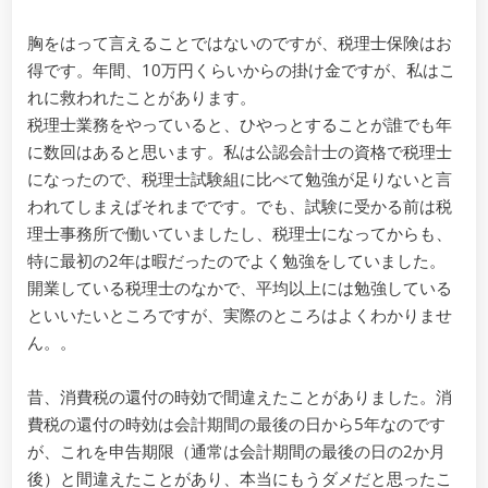
士
保
胸をはって言えることではないのですが、税理士保険はお
険
得です。年間、10万円くらいからの掛け金ですが、私はこ
は
お
れに救われたことがあります。
得
税理士業務をやっていると、ひやっとすることが誰でも年
で
に数回はあると思います。私は公認会計士の資格で税理士
し
になったので、税理士試験組に比べて勉強が足りないと言
た
われてしまえばそれまでです。でも、試験に受かる前は税
理士事務所で働いていましたし、税理士になってからも、
特に最初の2年は暇だったのでよく勉強をしていました。
開業している税理士のなかで、平均以上には勉強している
といいたいところですが、実際のところはよくわかりませ
ん。。
昔、消費税の還付の時効で間違えたことがありました。消
費税の還付の時効は会計期間の最後の日から5年なのです
が、これを申告期限（通常は会計期間の最後の日の2か月
後）と間違えたことがあり、本当にもうダメだと思ったこ