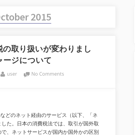
ctober 2015
税の取り扱いが変わりまし
ャージについて
By
on
user
No Comments
ネ
ッ
ト
コ
ン
ルなどのネット経由のサービス（以下、「ネ
テ
ました。日本の消費税法では、取引が国外取
ン
ので、ネットサービスが国内か国外かの区別