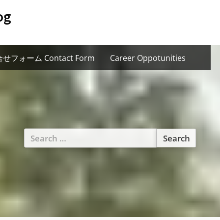
og
せフォーム Contact Form
Career Oppotunities
Search
for: