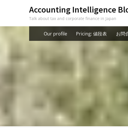
Skip
Accounting Intelligence Bl
to
Talk about tax and corporate finance in Japan
content
Our profile
Pricing: 値段表
お問合