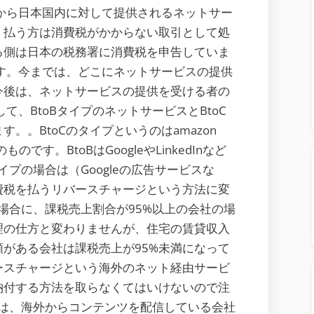
ツ
から日本国内に対して提供されるネットサー
の
、払う方は消費税がかからない取引として処
消
る側は日本の税務署に消費税を申告していま
費
す。今までは、どこにネットサービスの提供
税
今後は、ネットサービスの提供を受ける者の
の
て、BtoBタイプのネットサービスとBtoC
取
。。BtoCのタイプというのはamazon
り
ものです。BtoBはGoogleやLinkedInなど
扱
イプの場合は（Googleの広告サービスな
い
費税を払うリバースチャージという方法に変
が
る場合に、課税売上割合が95%以上の会社の場
変
理の仕方と変わりませんが、住宅の賃貸収入
わ
がある会社は課税売上が95%未満になって
り
ースチャージという海外のネット経由サービ
ま
納付する方法を取らなくてはいけないので注
し
合には、海外からコンテンツを配信している会社
た。