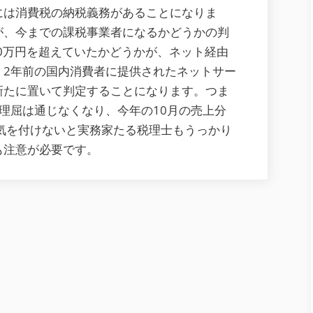
には消費税の納税義務があることになりま
い
が、今までの課税事業者になるかどうかの判
わ
00万円を超えていたかどうかが、ネット経由
ゆ
、2年前の国内消費者に提供されたネットサー
る
新たに置いて判定することになります。つま
リ
理屈は通じなくなり、今年の10月の売上分
バ
気を付けないと実務家たる税理士もうっかり
ー
ス
も注意が必要です。
チ
ャ
ー
ジ
に
つ
い
て