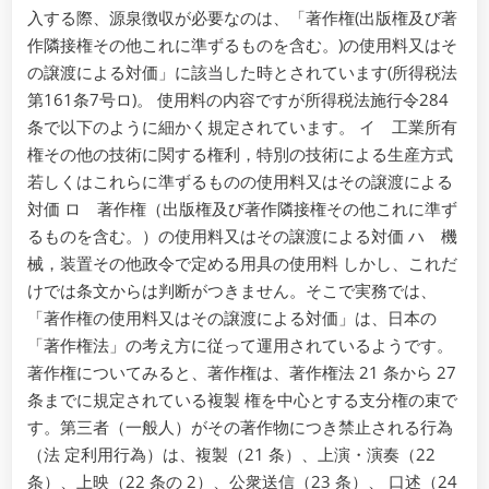
入する際、源泉徴収が必要なのは、「著作権(出版権及び著
作隣接権その他これに準ずるものを含む。)の使用料又はそ
の譲渡による対価」に該当した時とされています(所得税法
第161条7号ロ)。 使用料の内容ですが所得税法施行令284
条で以下のように細かく規定されています。 イ 工業所有
権その他の技術に関する権利，特別の技術による生産方式
若しくはこれらに準ずるものの使用料又はその譲渡による
対価 ロ 著作権（出版権及び著作隣接権その他これに準ず
るものを含む。）の使用料又はその譲渡による対価 ハ 機
械，装置その他政令で定める用具の使用料 しかし、これだ
けでは条文からは判断がつきません。そこで実務では、
「著作権の使用料又はその譲渡による対価」は、日本の
「著作権法」の考え方に従って運用されているようです。
著作権についてみると、著作権は、著作権法 21 条から 27
条までに規定されている複製 権を中心とする支分権の束で
す。第三者（一般人）がその著作物につき禁止される行為
（法 定利用行為）は、複製（21 条）、上演・演奏（22
条）、上映（22 条の 2）、公衆送信（23 条）、 口述（24