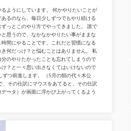
時
るようにしています。 何かやりたいことが
間
であるのなら、毎日少しずつでもやり続ける
に、
ずっとこのやり方でやってきました。 誰で
同
いと思うので、なかなかやりたい事がままな
じ
じ時間にやることです。これだと習慣になる
場
き何だっけ？と悩むことはありません。 私
所
自分のやりたかったことも忘れてしまうので
で
っけ？と一々思い出さなくてはいけないので
や
しずつ前進します。 （5月の朝の代々木公
る
で、その仕訳にマウスをあてると、その仕訳
こ
像データ）が画面に浮かび上がってくるよう
と
を
決
め
て