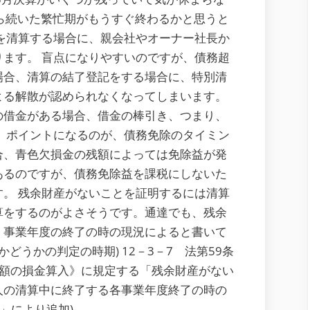
合
ら続いた繁忙期がもうすぐ終わるかと思うと
の
を清算する場合に、親会社やオーナー社長か
債
ます。 盲点になりやすいのですが、債務超
務
場合、清算の結了登記をする場合に、特別清
免
よる解散が認められなくなってしまいます。
除
の借金がある場合、借金の棒引き、つまり、
益
、ポイントになるのが、債務免除のタイミン
の
合、青色欠損金の残額によっては免除益が発
計
あるのですが、債務免除益を課税にしないた
上
。 残余財産がないことを証明するには清算
タ
算をするのがよさそうです。通達でも、残余
イ
、事業年度の終了の時の現況によると書いて
ミ
どうかの判定の時期) 12－3－7 法第59条
ン
金額の損金算入》に規定する「残余財産がない
グ
人の清算中に終了する各事業年度終了の時の
六」により追加)