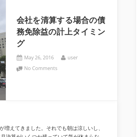
お
く。
会社を清算する場合の債
務免除益の計上タイミン
グ
Posted
By
May 26, 2016
user
on
on
No Comments
会
社
を
清
算
す
る
日が増えてきました。それでも朝は涼しいし、
場
3月決算がいくつか残っていて気が休まらな