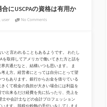
carry
合にUSCPAの資格は有用か
forward”
By
on
user
No Comments
会
計
事
務
所
たないと言われることもあるようです。 わたし
に
CPAを取得してアメリカで働いてきた方と話を
就
界共通だなと、結構いつも思います。 ま
職
る考え方。経営者にとっては自分にとって望
す
いつもあります。銀行からお金を借りている
る
大きくて税金の負担が大きい場合には利益を
場
囲で出来るだけ経費を先に払ったり、売上を
合
理士や会計士などの会計プロフェッション
に
ています。脱税や粉飾の手伝いをしてしまえ