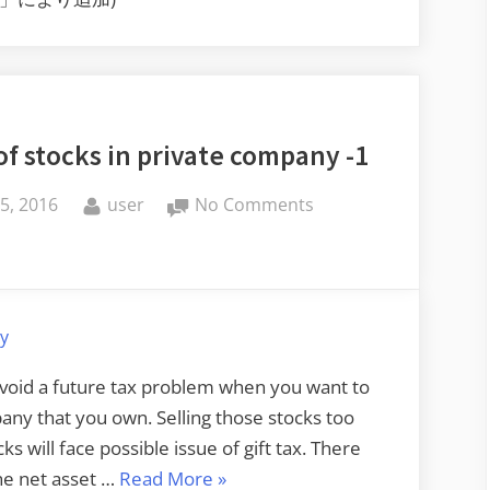
of stocks in private company -1
d
By
on
5, 2016
user
No Comments
Valuation
of
stocks
in
ny
private
company
avoid a future tax problem when you want to
-1
mpany that you own. Selling those stocks too
 will face possible issue of gift tax. There
“Valuation
the net asset …
Read More
»