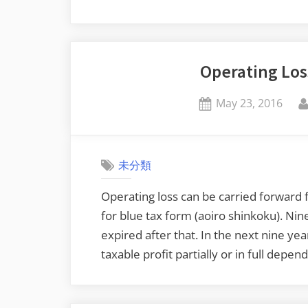
Operating Los
Posted
May 23, 2016
on
未分類
Operating loss can be carried forward f
for blue tax form (aoiro shinkoku). Nine y
expired after that. In the next nine yea
taxable profit partially or in full depen