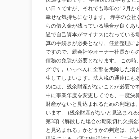
い日々ですが、それでも昨年の12月か
幸せな気持ちになります。 赤字の会社
らの借入金が残っている場合が良くあり
過で自己資本がマイナスになっている
算の手続きが必要となり、任意整理に
ですので、親会社やオーナー社長から
債務の免除が必要となります。 この時
グです。いっぺんに全部を免除した場
生してしまいます。法人税の通達にも
めには、残余財産がないことが必要です
中に事業年度を変更してでも、一度決
財産がないと見込まれるための判定は
います。 (残余財産がないと見込まれるか
第3項《解散した場合の期限切れ欠損
と見込まれる」かどうかの判定は、法
現況による。(平22年課法2－1「二十