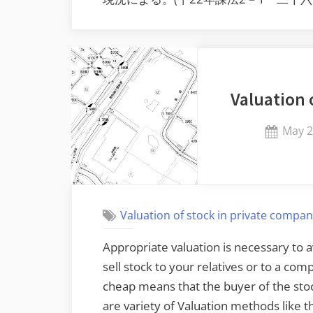
Valuation 
Poste
May 2
on
Valuation of stock in private compa
Appropriate valuation is necessary to 
sell stock to your relatives or to a co
cheap means that the buyer of the stocks
are variety of Valuation methods like 