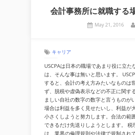
会計事務所に就職する場
Posted
May 21, 2016
on
キャリア
USCPAは日本の職場であまり役に立
は、そんな事は無いと思います。 US
すると、会計の考え方みたいなものは世
ず、脱税や虚偽表示などの不正に関す
ましい自社の数字の数字と言うものが
場合は利益を多く見せたいし、利益が
小さくしようと努力します。合法の範
できるだけ先送りしようとします。 税
は、業界の倫理規則や法律で規制され