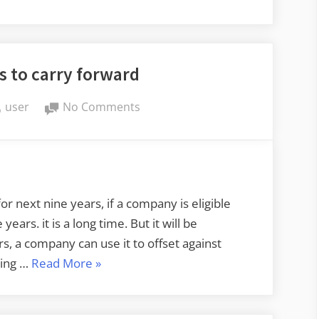
of
stocks
in
s to carry forward
private
company
By
on
user
No Comments
-1”
Operating
Loss
to
carry
forward
or next nine years, if a company is eligible
ears. it is a long time. But it will be
rs, a company can use it to offset against
“Operating
ding …
Read More
»
Loss
to