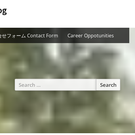
og
せフォーム Contact Form
Career Oppotunities
Search
for: