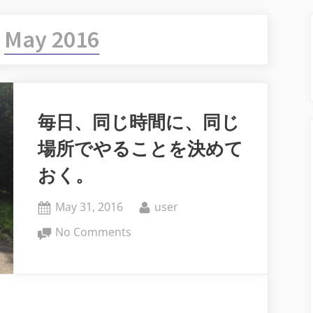
:
May 2016
毎日、同じ時間に、同じ
場所でやることを決めて
おく。
Posted
By
May 31, 2016
user
on
on
No Comments
毎
日、
同
じ