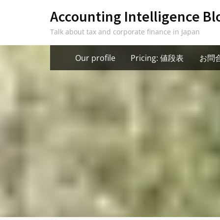
Skip
Accounting Intelligence Bl
to
Talk about tax and corporate finance in Japan
content
Our profile
Pricing: 値段表
お問合