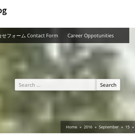
og
せフォーム Contact Form
Career Oppotunities
Search
for:
Home
2016
September
15