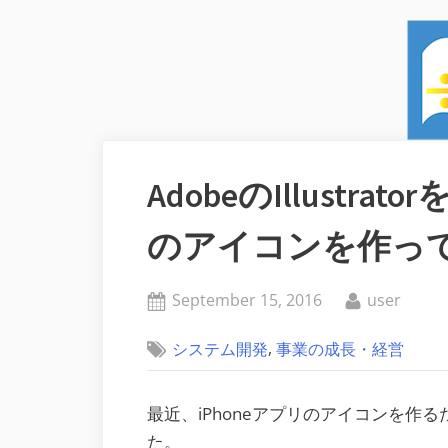
AdobeのIllustra
のアイコンを作っ
Posted
By
September 15, 2016
user
on
,
システム開発
事業の成長・経営
最近、iPhoneアプリのアイコンを作
た。