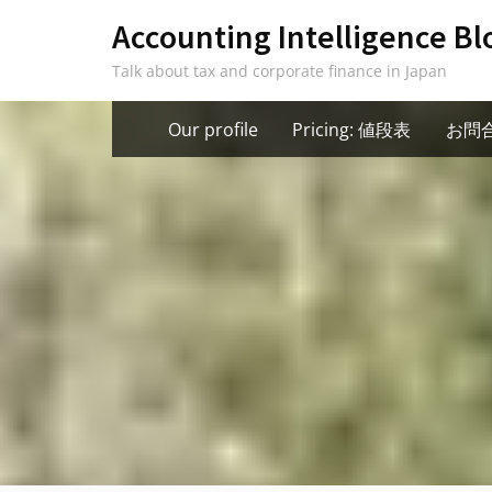
Skip
Accounting Intelligence Bl
to
Talk about tax and corporate finance in Japan
content
Our profile
Pricing: 値段表
お問合