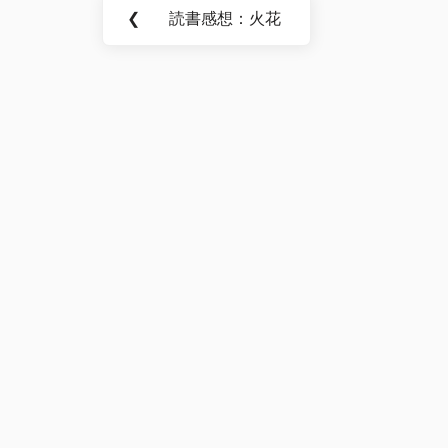
Post
❮
読書感想：火花
Previous
navigation
Post: