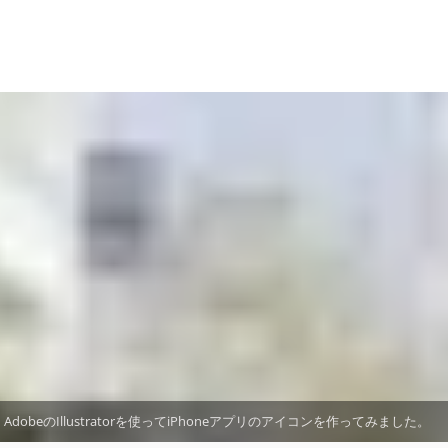
AdobeのIllustratorを使ってiPhoneアプリのアイコンを作ってみました。