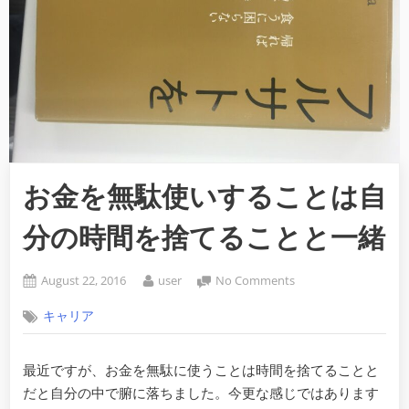
お金を無駄使いすることは自
分の時間を捨てることと一緒
Posted
By
on
August 22, 2016
user
No Comments
on
お
キャリア
金
を
無
最近ですが、お金を無駄に使うことは時間を捨てることと
駄
だと自分の中で腑に落ちました。今更な感じではあります
使