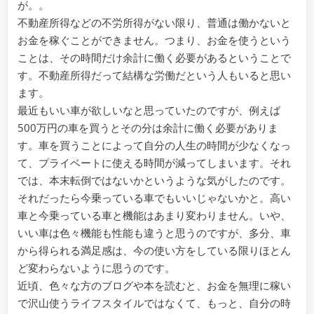
い
が。。
す
不動産所得などの不労所得がない限り、普通は働かないと
る
お金を稼ぐことができません。つまり、お金を使うという
こ
ことは、その時間だけ余計に働く必要があるということで
と
す。不動産所得だって結構な労働だという人もいると思い
は
自
ます。
分
最近もいい車が欲しいなと思っていたのですが、例えば
の
500万円の車を買うとその分は余計に働く必要がありま
時
す。車を買うことによって自分の人生の時間が少なくなっ
間
て、プライベートに使える時間が減ってしまいます。それ
を
では、本末転倒ではないかというような気がしたのです。
捨
て
それだったら今乗っている車でもいいじゃないかと。高い
る
車と今乗っている車と機能はあまり変わりません。いや、
こ
いい車は色々機能も性能も違うと思うのですが、多分、車
と
から得られる満足感は、今の使い方をしている限りほとん
と
ど変わらないように思うのです。
一
緒
近頃、色々な方のブログや本を読むと、お金を無理に稼い
で沢山使うライフスタイルではなくて、もっと、自分の時