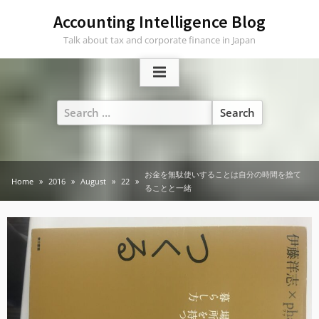
Skip
Accounting Intelligence Blog
to
Talk about tax and corporate finance in Japan
content
Search
for:
お金を無駄使いすることは自分の時間を捨て
Home
2016
August
22
ることと一緒