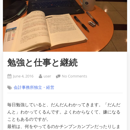
勉強と仕事と継続
Posted
By
on
June 4, 2016
user
No Comments
on
勉
会計事務所独立・経営
強
と
仕
毎日勉強していると、だんだんわかってきます。「だんだ
事
んと」わかってくるんです。よくわからなくて、嫌になる
と
継
こともあるのですが。
続
最初は、何をやってるのかチンプンカンプンだったりしま