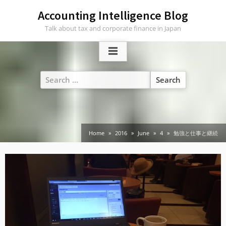
Skip
Accounting Intelligence Blog
to
Talk about tax and corporate finance in Japan
content
Search
for:
Home
2016
June
4
勉強と仕事と継続