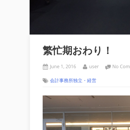
繁忙期おわり！
Posted
By
June 1, 2016
user
No Com
on
会計事務所独立・経営