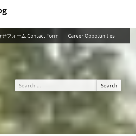
og
せフォーム Contact Form
Career Oppotunities
Search
for: