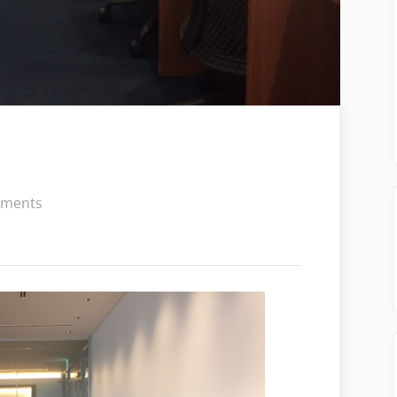
on
ments
繁
忙
期
お
わ
り！