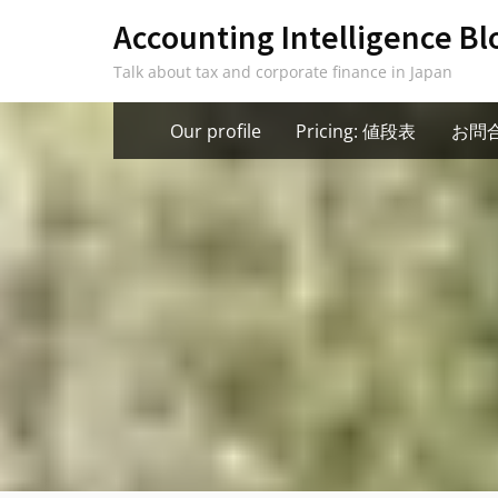
Skip
Accounting Intelligence Bl
to
Talk about tax and corporate finance in Japan
content
Our profile
Pricing: 値段表
お問合