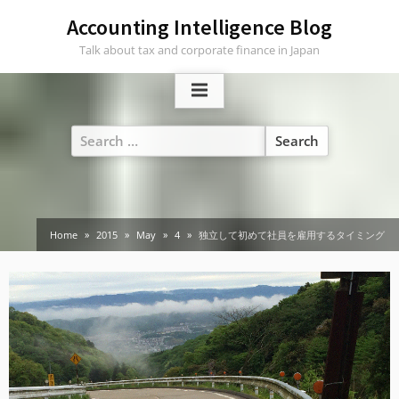
Skip
Accounting Intelligence Blog
to
Talk about tax and corporate finance in Japan
content
Search
for:
Home
2015
May
4
独立して初めて社員を雇用するタイミング