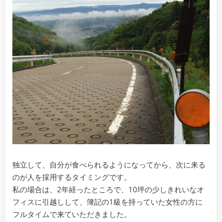
て
社
員
を
雇
用
す
る
タ
イ
ミ
ン
グ
独立して、自分が食べられるようになってから、次に来る
のが人を採用するタイミングです。
私の場合は、2年経ったところで、10坪の少しきれいなオ
フィスに引越しして、簿記の1級を持っていた女性の方に
フルタイムで来ていただきました。