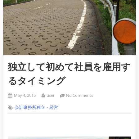
独立して初めて社員を雇用す
るタイミング
Posted
By
on
May 4, 2015
user
No Comments
on
独
会計事務所独立・経営
立
し
て
初
め