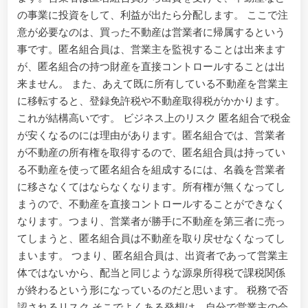
の事業に投資をして、利益が出たら分配します。 ここで注
意が必要なのは、買った不動産は営業者に帰属するという
事です。匿名組合員は、営業主を監視することは出来ます
が、匿名組合の持つ財産を直接コントロールすることは出
来ません。 また、あえて既に所有している不動産を営業主
に移転すると、登録免許税や不動産取得税がかかります。
これが結構高いです。 ビジネス上のリスク 匿名組合で税金
が安くなるのには理由があります。匿名組合では、営業者
が不動産の所有権を取得するので、匿名組合員は持ってい
る不動産を使って匿名組合を組成するには、名義を営業者
に移さなくてはならなくなります。所有権が無くなってし
まうので、不動産を直接コントロールすることができなく
なります。つまり、営業者が勝手に不動産を第三者に売っ
てしまうと、匿名組合員は不動産を取り戻せなくなってし
まいます。 つまり、匿名組合員は、出資者であって営業主
体ではないから、配当と同じような源泉所得税で課税関係
が終わるという形になっているのだと思います。 税務で否
認されるリスク そこでよくある発想は、自分で営業主の会