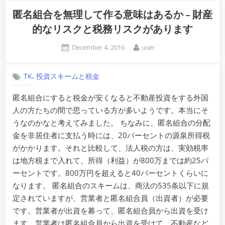
匿名組合を無理して作る意味はあるか – 財産
的なリスクと税務リスクがあります
Posted
By
December 4, 2016
user
on
,
TK
投資スキームと税金
匿名組合にすると税金が安くなると不動産投資をする外国
人の方たちの間で思っている方が多いようです。本当にそ
うなのかなと考えてみました。 ちなみに、匿名組合の分配
金を非居住者に支払う時には、20パーセントの源泉所得税
がかかります。それと比較して、法人税の方は、実効税率
は地方税まで入れて、所得（利益）が800万までは約25パ
ーセントです。800万円を超えると40パーセントくらいに
なります。 匿名組合のスキームは、商法の535条以下に規
定されていますが、営業者と匿名組合員（出資者）が必要
です。営業者が出資を募って、匿名組合員から出資を受け
ます。営業者は匿名組合員から出資を受けて、不動産など