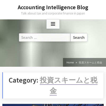
Skip
Accounting Intelligence Blog
to
Talk about tax and corporate finance in Japan
content
Search
for:
Home
投資スキームと税金
Category:
投資スキームと税
金