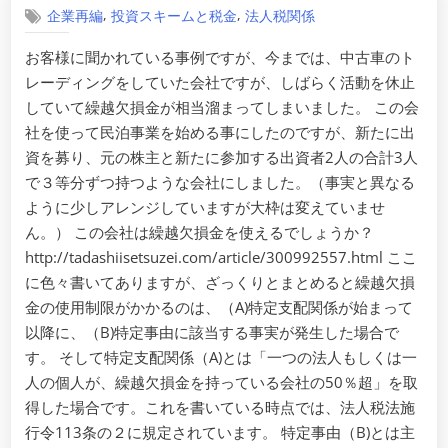
,
,
企業再編
投資スキームと税金
法人税関係
お客様に聞かれている事例ですが、今までは、中古車のト
レーディングをしていた会社ですが、しばらく活動を休止
していて繰越欠損金が相当溜まってしまいました。 この会
社を使って民泊事業を始める事にしたのですが、新たに出
資を募り、元の株主と新たに参加する出資者2人の合計3人
で３等分ずつ持つような会社にしました。（事実と異なる
ように少しアレンジしていますが大枠は変えていませ
ん。） この会社は繰越欠損金を使えるでしょうか？
http://tadashiisetsuzei.com/article/300992557.html ここ
に色々書いてありますが、ざっくりとまとめると繰越欠損
金の使用制限がかかるのは、（A)特定支配関係が始まって
以降に、（B)特定事由に該当する事実が発生した場合で
す。 そして特定支配関係（A)とは「一つの法人もしくは一
人の個人が、繰越欠損金を持っている会社の50％超」を取
得した場合です。これを書いている時点では、法人税法施
行令113条の２に規定されています。 特定事由（B)とは主