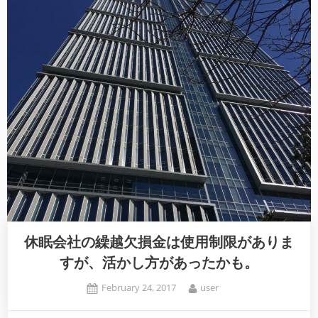
休眠会社の繰越欠損金は使用制限がありま
すが、活かし方があったかも。
Posted
By
February 24, 2017
user
on