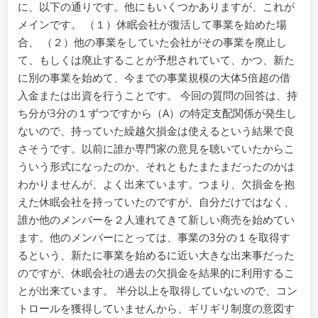
に、以下の通りです。他にもいくつかありますが、これが
メインです。 （１）休眠会社が復活して事業を始めた場
合、 （２）他の事業をしていた会社がその事業を廃止し
て、もしくは廃止することが予想されていて、かつ、新た
に別の事業を始めて、今までの事業規模の大体5倍超の借
入金または出資を行うことです。 今回の質問の回答は、持
ち分が3分の１ずつですから（A）の特定支配関係が発生し
ないので、持っていた繰越欠損金は使えるという結果で良
さそうです。以前に誰か専門家の意見を聴いていたからこ
ういう形式になったのか、それともたまたまだったのかは
わかりませんが、よく出来ています。つまり、欠損金を抱
えた休眠会社を持っていたのですが、自分だけではなく、
誰か他のメンバーを２人連れてきて新しい商売を始めてい
ます。他のメンバーにとっては、事業の3分の１を取得す
るという、新たに事業を始めるに近い大きな出来事だった
のですが、休眠会社の過去の欠損金を結果的に利用するこ
とが出来ています。 半分以上を取得していないので、コン
トロールを獲得していませんから、ギリギリ制度の意図す