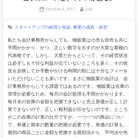
Posted
By
October 6, 2017
user
on
,
スタートアップの経理と税金
事業の成長・経営
私たち会計事務所からしても、物販業は小売も卸売も共に
手間がかかり、かつ、正しい数字を出すのが大変な業種の
代表格です。しかし、大変だからといって、その経営状況
は必ずしも十分な利益が出ていないところも多く、その状
況を反映してか手数やかける時間の割には十分なフィーを
いただけないことも多いです。まさに物販業の会計は、会
計事務所からしても課題ではあるのです。 物販業は在庫の
管理が必要なため、毎月の会計処理も手間がかかります。
毎月末の在庫の金額を把握できないと売上原価が正しく計
算できないので、正しい粗利益が出せないのです。ところ
がこの在庫の計算の仕方ですが、一つ一つの商品につい
て、単価と期末の数量の把握が必要です。単価の計算も、
個別の商品ごとに金額を把握する個別法から、平均法や先