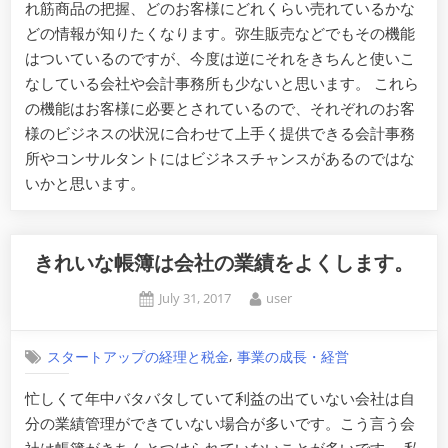
れ筋商品の把握、どのお客様にどれくらい売れているかな
どの情報が知りたくなります。弥生販売などでもその機能
はついているのですが、今度は逆にそれをきちんと使いこ
なしている会社や会計事務所も少ないと思います。 これら
の機能はお客様に必要とされているので、それぞれのお客
様のビジネスの状況に合わせて上手く提供できる会計事務
所やコンサルタントにはビジネスチャンスがあるのではな
いかと思います。
きれいな帳簿は会社の業績をよくします。
Posted
By
July 31, 2017
user
on
,
スタートアップの経理と税金
事業の成長・経営
忙しくて年中バタバタしていて利益の出ていない会社は自
分の業績管理ができていない場合が多いです。こう言う会