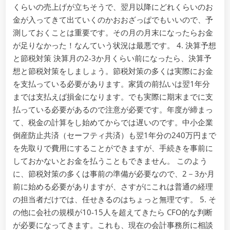
くらいの売上げが立ちそうで、翌月以降にどれくらいのお
金が入ってきて出ていくのかおおざっぱでもいいので、予
測しておくことは重要です。その月の月末になったらお金
が足りなかった！なんていう状況は最悪です。 4. 決算予想
と節税対策 決算月の2-3か月くらい前になったら、決算予
想と節税対策をしましょう。節税対策の多くは実際にお金
を支払っている必要があります。家賃の前払いは翌1年分
までは支払えば損金になります。でも実際に期末までに支
払っている必要があるので注意が必要です。年度が締まっ
て、税金の計算をし始めてからでは遅いのです。中小企業
倒産防止共済（セーフティ共済）も翌1年分の240万円まで
を先取りで費用にすることができますが、手続きを事前に
しておかないとお金を払うこともできません。 このよう
に、節税対策の多くは事前の準備が必要なので、2－3か月
前に始める必要がありますが、さすがにこれは普通の経理
の担当者だけでは、任せきるのはちょっと無理です。 5. そ
の他に会社の規模が10-15人を超えてきたら CFO的な判断
が必要になってきます。これも、現在の会計事務所に相談