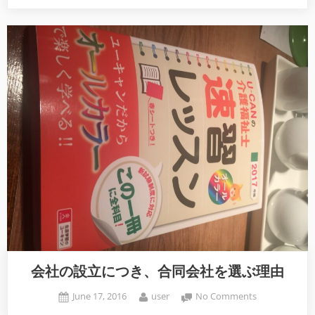
会社の設立につき、合同会社を選ぶ理由
Posted
By
on
June 17, 2016
user
No Comments
on
会