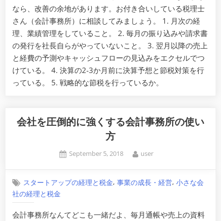
なら、改善の余地があります。お付き合いしている税理士
さん（会計事務所）に相談してみましょう。 1. 月次の経
理、業績管理をしていること。 2. 毎月の振り込みや請求書
の発行を社長自らがやっていないこと。 3. 翌月以降の売上
と経費の予測やキャッシュフローの見込みをエクセルでつ
けている。 4. 決算の2-3か月前に決算予想と節税対策を行
っている。 5. 戦略的な節税を行っているか。
会社を圧倒的に強くする会計事務所の使い
方
Posted
By
September 5, 2018
user
on
,
,
スタートアップの経理と税金
事業の成長・経営
小さな会
社の経理と税金
会計事務所なんてどこも一緒だよ、毎月通帳や売上の資料