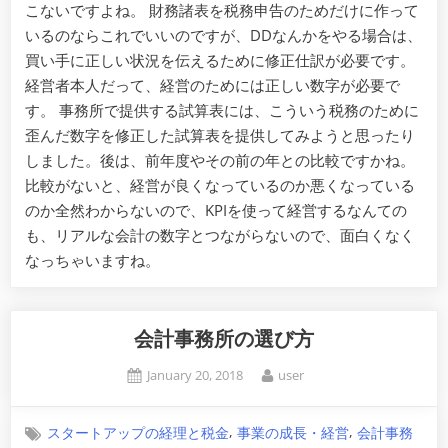
こないですよね。 財務諸表を税務申告のためだけに作って
いるのならこれでいいのですが、DDなんかをやる場合は、
買い手に正しい状況を伝えるために修正仕訳が必要です。
経営者本人だって、経営のためには正しい数字が必要で
す。 事務所で提供する試算表には、こういう税務のために
歪んだ数字を修正した試算表を提供してみようと思ったり
しました。後は、前年度やその前の年との比較ですかね。
比較がないと、経営が良くなっているのか悪くなっている
のか全然わからないので、KPIを使って経営するなんての
も、リアルな会計の数字とつながらないので、面白くなく
なっちゃいますね。
会計事務所の選び方
Posted
By
January 20, 2018
user
on
,
,
スタートアップの経理と税金
事業の成長・経営
会計事務