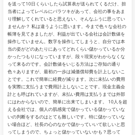
を送って10日くらいしたら試算表が送られてくるだけ、担
当者によってレベルにバラツキがあって、会社の事をあま
り理解してくれていると思えない、そんなふうに思ってい
ませんか？ 私は違うように思います。今まで色々な会社の
帳簿を見てきましたが、利益が出ている会社は会計数値を
操作していません。数字を操作してしまうと、自分では本
当の姿がどのあたりにあってどれくらい儲かっているか分
かったつもりになっていますが、段々現実がわからなくな
って来るのです。会計数値をいじる方法はご存知の通り
色々ありますが、最初の一歩は減価償却費を計上しないこ
とです。これで簡単に経費が減ります。次に未払いの費用
を実際に支払うまで費用計上しないことです。現金主義会
計とも呼ばれていますが、未払い費用は支払うまでは外部
にはわからないので、簡単に出来てしまいます。 10人を超
える会社では、個人の肌感覚で儲かっている儲かっていな
いの判断をするのはとても難しいです。特に儲かっていな
い場合ほど、社長の心のなかで儲かっていいて欲しいと思
ってしまうので、ちょっと儲かっていないかも？思って