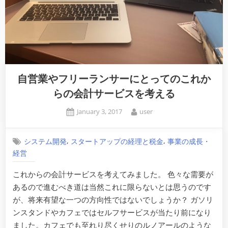
自営業やフリーランサーにとってのこれか
らの会計サービスを考える
Posted
By
January 3, 2017
user
on
,
,
システム開発
スタートアップの経理と税金
事業の成長・
経営
これからの会計サービスを考えてみました。 色々な需要が
あるので進むべき道は当然これに限らないとは思うのです
が、将来有望な一つの方向性ではないでしょうか？ ガソリ
ンスタンドやカフェではセルフサービスが当たり前になり
ました。カフェでも至れり尽くせりのルノアールのような