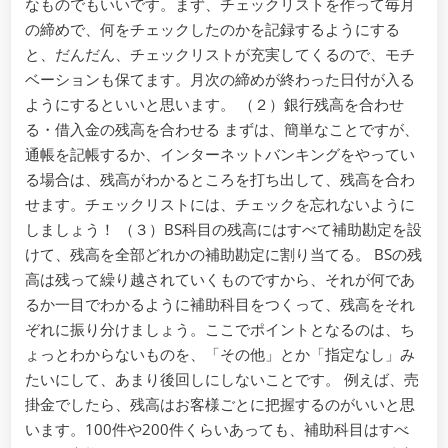
なものでもいいです。まず、チェックリストを作って毎月
の締めで、何をチェックしたのかを記録するようにする
と、だんだん、チェックリストが充実してくるので、モチ
ベーションも保てます。月次の締めが終わった日付が入る
ようにするといいと思います。 （２）銀行残高を合わせ
る・借入金の残高を合わせる まずは、簡単なことですが、
通帳を記帳するか、インターネットバンキングをやってい
る場合は、残高がわかるところを打ち出して、残高を合わ
せます。チェックリストには、チェックを忘れないように
しましょう！ （３）BS科目の残高にはすべて補助勘定を設
けて、残高を全部どれかの補助勘定に割り当てる。 BSの残
高は残って繰り越されていくものですから、それが何であ
るか一目でわかるように補助科目をつくって、残高をそれ
ぞれに振り分けましょう。ここでポイントとなるのは、ち
ょっとわからないものを、「その他」とか「指定なし」み
たいにして、あまり後回しにしないことです。 例えば、売
掛金でしたら、残高はお客様ごとに把握するのがいいと思
います。100件や200件くらいあっても、補助科目はすべ