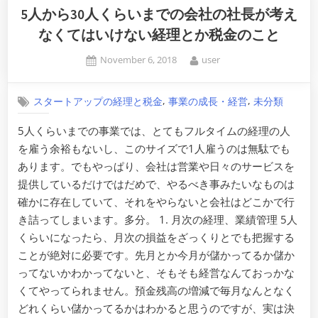
5人から30人くらいまでの会社の社長が考え
なくてはいけない経理とか税金のこと
Posted
By
November 6, 2018
user
on
,
,
スタートアップの経理と税金
事業の成長・経営
未分類
5人くらいまでの事業では、とてもフルタイムの経理の人
を雇う余裕もないし、このサイズで1人雇うのは無駄でも
あります。でもやっぱり、会社は営業や日々のサービスを
提供しているだけではだめで、やるべき事みたいなものは
確かに存在していて、それをやらないと会社はどこかで行
き詰ってしまいます。多分。 1. 月次の経理、業績管理 5人
くらいになったら、月次の損益をざっくりとでも把握する
ことが絶対に必要です。先月とか今月が儲かってるか儲か
ってないかわかってないと、そもそも経営なんておっかな
くてやってられません。預金残高の増減で毎月なんとなく
どれくらい儲かってるかはわかると思うのですが、実は決