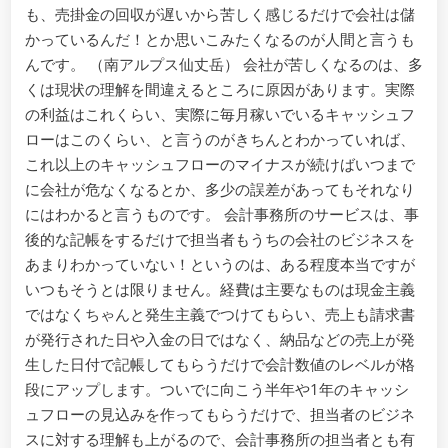
も、売掛金の回収が遅いから苦しく感じるだけで会社は儲
かっているんだ！とか思いこみたくなるのが人間と言うも
んです。 （南アルプス仙丈岳） 会社が苦しくなるのは、多
くは現状の理解を間違えるところに原因があります。実際
の利益はこれくらい、実際に毎月稼いでいるキャッシュフ
ローはこのくらい、と言うのがきちんとわかっていれば、
これ以上のキャッシュフローのマイナスが続けばいつまで
に会社が危なくなるとか、多少の誤差があってもそれなり
にはわかると言うものです。 会計事務所のサービスは、事
後的な記帳をするだけで担当者もうちの会社のビジネスを
あまりわかっていない！というのは、ある程度本当ですが
いつもそうとは限りません。経費は主要なものは現金主義
ではなくちゃんと発生主義でつけてもらい、売上も請求書
が発行された日や入金の日ではなく、納品などの売上が発
生した日付で記帳してもらうだけで会計数値のレベルが格
段にアップします。ついでに向こう半年や1年のキャッシ
ュフローの見込みを作ってもらうだけで、担当者のビジネ
スに対する理解も上がるので、会計事務所の担当者とも有