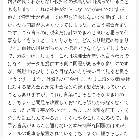
内容の良くわからない仮払金の残高が沢山残っていること
もあります。これは社長がだらしないのが悪いのですが、
他方で税理士が遠慮して内容を追求しないで先延ばしして
いいたら問題が大きくなってしまった、と言う場合が多い
です。こう言うのは税金だけ計算できれば良いと思って仕
事をしてもらうとこうなりがちで、どんぶり勘定の始まり
です。自社の損益がちゃんと把握できなくなってしまうの
で、気をつけましょう。これは税理士が悪いと言うわけで
はなく、データを提供する側に問題がある事が多いのです
が、税理士は少しうるさ目な人の方が長い目で見ると良さ
そうです。 また、外資系の子会社で、たまに海外の親会社
に対する借入金とか売掛金などの親子勘定があっていない
こともありますが、これは言葉によるところが大きいの
と、ちょっと問題を放置しておいたら訳わからなくなって
しまったと言う事が多いです。ちょっと取引を訂正してそ
のまた訂正なんてやると、すぐにややこしくなるので、相
手と言葉がきちんと通じないと本来簡単な問題のはずが、
メールの返事を放置されているうちにすぐに棚ざらしにな