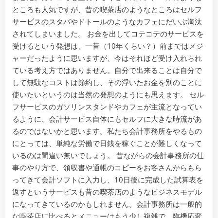
ところも人気ですが、昔の喫茶店のようなところはセルフ
サービスのスタバやドトールのようなカフェにだいぶ淘汰
されてしまいました。 お金を出してコテコテのサービスを
受けるという発想は、一昔（10年くらい？）前まではメジ
ャーだったように思いますが、今はそれほど受け入れられ
ている考え方ではありません。自分で出来ることは自分で
して無駄なコストは節約し、その浮いたお金を別のことに
使いたいというのは当然の発想のようにも思えます。 セル
フサービスのガソリンスタンドやカフェが主流となってい
るように、会計サービス自体にもセルフに大きな時流があ
るのではないかと思います。私たち会計事務所をやるもの
にとっては、単純な労働で日銭を稼ぐことが難しくなって
いるのは間違い無いでしょう。 昔ながらの会計事務所の仕
事のやり方で、領収書や通帳のコピーをお客さんからもら
ってきて会計ソフトに入力し、10日後に完成した試算表を
返すというサービスも昔の喫茶店のようなビジネスモデル
になってきているのかもしれません。会計事務所は一般的
な喫茶店に比べるとメニューはもう少し複雑で、臨機応変