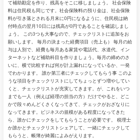
て補助勘定を作り、残高をそこに移しましょう。 社会保険
料は住民税も同じです。社会保険料の預り金は、社会保険
料が引き落とされる月末に0円になるように、住民税は納
付時点の翌月10日には残高が0円であることを確認しまし
ょう。 この3つも大事なので、チェックリストに追加をお
願いします。 毎月の決まった経費項目（売上も） 毎月の給
与は人別で、経費も毎月ある家賃や電話代、水道代、イン
ターネットなど補助科目を作りましょう。毎月の締めのさ
いに、横で比較すれば何が計上漏れになっているか、一発
でわかります。 誰か第三者にチェックしてもらう事 このよ
うな項目をチェックリストにしてちょっとずつ増やしてい
くと、チェックリストが充実してきます。が、これをいつ
までも一人（例えば経理の担当の方）だけでやると、どこ
かで段々めんどくさくなってきて、チェックがおざなりに
なってきます。ビジネスの規模がある程度になってきた
ら、誰かにチェックをしてもらうことが必要です。 税理士
か誰かとチェックリストシェアして、一緒にチェックして
もらうと、帳簿が綺麗によみがえります。