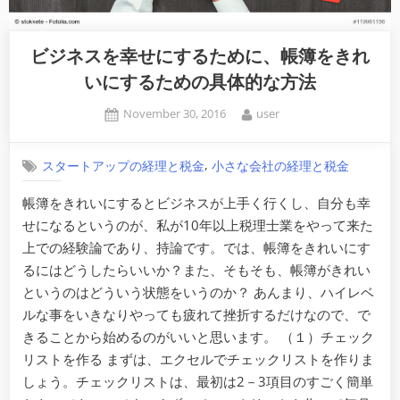
ビジネスを幸せにするために、帳簿をきれ
いにするための具体的な方法
Posted
By
November 30, 2016
user
on
,
スタートアップの経理と税金
小さな会社の経理と税金
帳簿をきれいにするとビジネスが上手く行くし、自分も幸
せになるというのが、私が10年以上税理士業をやって来た
上での経験論であり、持論です。では、帳簿をきれいにす
るにはどうしたらいいか？また、そもそも、帳簿がきれい
というのはどういう状態をいうのか？ あんまり、ハイレベ
ルな事をいきなりやっても疲れて挫折するだけなので、で
きることから始めるのがいいと思います。 （１）チェック
リストを作る まずは、エクセルでチェックリストを作りま
しょう。チェックリストは、最初は2－3項目のすごく簡単