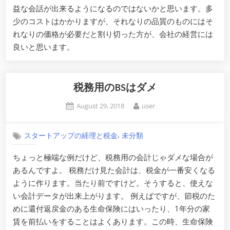
益な会話が出来るようになるのではないかと思います。多
少のコストはかかりますが、それなりの品質のものにはそ
れなりの価格が必要だと割り切った方が、会社の経営には
良いと思います。
税務用のBSはダメ
Posted
By
August 29, 2018
user
on
,
スタートアップの経理と税金
未分類
ちょっと極端な例だけど、税務用の会計じゃダメな場合が
あるんですよ。 税務だけ見た会計は、税金が一番安くなる
ように作ります。当たり前ですけど。そうすると、使えな
い会計データが出来上がります。 例えばですが、節税のた
めに還付返戻金のある生命保険にはいったり、1年分の家
賃を前払いをすることはよくあります。この時、生命保険