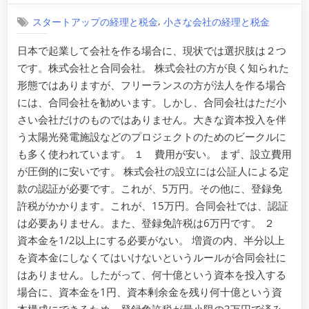
社
,
スタートアップの経理と税金
小さな会社の経理と税金
の
設
日本で起業して会社を作る場合に、現状では選択肢は２つ
立
です。株式会社と合同会社。 株式会社の方が良く知られた
に
つ
形態ではありますが、フリーランスの方が法人を作る場合
き、
には、合同会社を勧めいます。しかし、合同会社はただ小
合
さい会社だけのものではありません。大きな資本投入を伴
同
う太陽光発電施設などのプロジェクトのためのビークルに
会
も多く使われています。 １ 費用が安い。 まず、設立費用
社
を
が圧倒的に安いです。 株式会社の設立には公証人による定
選
款の認証が必要です。これが、5万円。その他に、登録免
ぶ
許税がかかります。これが、15万円。合同会社では、認証
理
は必要ありません。また、登録免許税は6万円です。 ２
由
資本金を1/2以上にする必要がない。 増資の内、半分以上
を資本金にしなくてはいけないというルールが合同会社に
はありません。したがって、何十億という資本を投入する
場合に、資本金を1円、資本剰余金を残り何十億という資