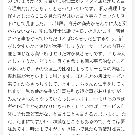
のでしょうか？知り合いに税理士がタマタマ居たからと言
う理由だけだとちょっともったいないです。 私が税理士を
探すとしたらここを見た方が良いと言う事をチェックリス
トにして見ました。 1. 値段。自分の商売がそんなに人と変
わらないなら、別に税理士は誰でも良いと思います。普通
にやる事をやっていただければOK.そうだとするなら、話
がしやすいかと値段が大事でしょうか。サービスの内容が
他と同じなら高い所は避けた方が良さそうです。 2 ちゃん
としてそうか、どうか。良くも悪くも個人事業的なところ
が多いので、その税理士の性格によってサービスの内容に
振れ幅が大きいように思います。ほとんどの所はサービス
業ですからきっちりしていますし、ちゃんと仕事をしてく
れます。私も他の先生の仕事を引き継ぐ事がありますが、
みんなきちんとやっていらっしゃいます。つまりその事務
所や税理士がそれなりにきっちりしていれば、サービス自
体にそれほど差がないと言うことも言えると思います。 た
だ、たまにですがいい加減なところもあるので、そこは要
注意です。時たまですが、引き継いで見たら貸借対照表に