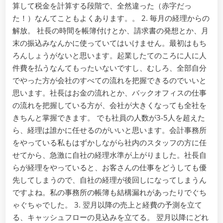
算して税金を計算する段階で、全然違った（赤字だっ
た！）なんてこともよくあります。。 2. 毎月の経理からの
解放。 社長の時間を帳簿付けとか、請求書の発想とか、月
末の振込みなんかに使っていてはいけません。最初はもち
ろんしょうがないと思います。起業したてのころに人に人
件費を払うなんてもったいないですし、むしろ、全部自分
でやった方が会社のすべての流れを把握できるのでいいと
思います。社長はお金の流れとか、バックオフィスの仕事
の流れを把握している方が、会社が大きくなっても全社を
きちんと掌握できます。 でも社員の人数が3-5人を超えた
ら、経理は誰かに任せるのがいいと思います。会計事務所
をやっている私もはずかしながら社内のスタッフの方に任
せてから、急激に自社の経理水準が上がりました。社長自
らが経理をやっていると、お客さんの仕事をどうしても優
先してしまうので、自社の経理が後回しになってしまうん
ですよね。私の事務所の帳簿も結構漏れがあったりでぐち
ゃぐちゃでした。 3. 翌月以降の売上と経費の予測を立て
る、キャッシュフローの見込みを立てる。 翌月以降にどれ