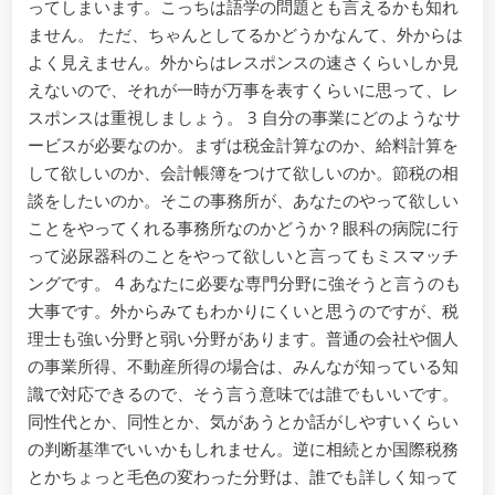
ってしまいます。こっちは語学の問題とも言えるかも知れ
ません。 ただ、ちゃんとしてるかどうかなんて、外からは
よく見えません。外からはレスポンスの速さくらいしか見
えないので、それが一時が万事を表すくらいに思って、レ
スポンスは重視しましょう。 3 自分の事業にどのようなサ
ービスが必要なのか。まずは税金計算なのか、給料計算を
して欲しいのか、会計帳簿をつけて欲しいのか。節税の相
談をしたいのか。そこの事務所が、あなたのやって欲しい
ことをやってくれる事務所なのかどうか？眼科の病院に行
って泌尿器科のことをやって欲しいと言ってもミスマッチ
ングです。 4 あなたに必要な専門分野に強そうと言うのも
大事です。外からみてもわかりにくいと思うのですが、税
理士も強い分野と弱い分野があります。普通の会社や個人
の事業所得、不動産所得の場合は、みんなが知っている知
識で対応できるので、そう言う意味では誰でもいいです。
同性代とか、同性とか、気があうとか話がしやすいくらい
の判断基準でいいかもしれません。逆に相続とか国際税務
とかちょっと毛色の変わった分野は、誰でも詳しく知って