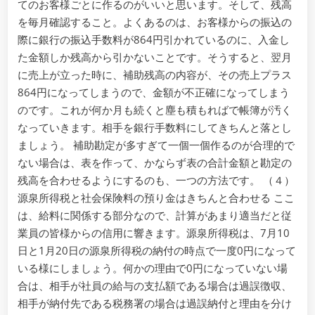
てのお客様ごとに作るのがいいと思います。そして、残高
を毎月確認すること。よくあるのは、お客様からの振込の
際に銀行の振込手数料が864円引かれているのに、入金し
た金額しか残高から引かないことです。そうすると、翌月
に売上が立った時に、補助残高の内容が、その売上プラス
864円になってしまうので、金額が不正確になってしまう
のです。これが何か月も続くと塵も積もればで帳簿が汚く
なっていきます。相手を銀行手数料にしてきちんと落とし
ましょう。 補助勘定が多すぎて一個一個作るのが合理的で
ない場合は、表を作って、かならず表の合計金額と勘定の
残高を合わせるようにするのも、一つの方法です。 （４）
源泉所得税と社会保険料の預り金はきちんと合わせる ここ
は、給料に関係する部分なので、計算があまり適当だと従
業員の皆様からの信用に響きます。源泉所得税は、7月10
日と1月20日の源泉所得税の納付の時点で一度0円になって
いる様にしましょう。何かの理由で0円になっていない場
合は、相手が社員の給与の支払額である場合は過誤徴収、
相手が納付先である税務署の場合は過誤納付と理由を分け