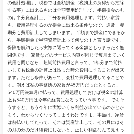
の会計処理は、税務では全額損金（税務上の所得から控除
する事）に出来るものは全額費用処理して、半額損金のも
のは半分資産計上、半分を費用処理します。前払い家賃
も、費用処理するのが損金に出来る条件なので、通常、翌
期分も費用計上してしまいます。 半額まで損金にできるか
ら、半額損金で半額資産計上って何なの！と言う話です。
保険を解約したら実際に返ってくる金額ともうまったく無
関係です。 家賃などのサービス内容が同じで毎月出ていく
費用も同じなら、短期前払費用と言って、1年分まで前払
いしても税金の計算上は払った時の費用にすることが出来
ます。ただし条件があって、会社で費用処理してることで
す。例えば私の事務所の家賃が45万円だったとすると、
540万円決算月に払って、費用処理しておけば税金の計算
上も540万円は今年の経費になるっていう事です。 でもそ
うすると、もう今年に実際いくら利益が出ているのかとか
もう、わからなくなってしまうわけですよ。本当は、家賃
は前払いしてたって、それは資産計上して、その月にはそ
の月の分のだけ経費にしないと、正しい利益なんて見えっ