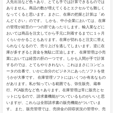
入先出法など色々あり、とても手では計算できるものでは
ありません。商品の数が増えてくるとエクセルでも難しく
なってくると思います。まさに、在庫の把握と計算は「め
んどくさい」のです。 しかも、中小企業においては、在庫
の管理が経営の一つの肝であったりします。輸入業などに
おいては商品を注文してから手元に到着するまでに１ヶ月
くらいかかることもあります。在庫が切れると注文に答え
られなくなるので、売り上げを逃してしまいます。逆に在
庫が多すぎると資金を無駄に圧迫します。 在庫管理は小売
業においては経営の肝の一つです。しかも人間が手で計算
するのでは、とてもやりきれない。これはまさにコンピュ
ータの出番で、いかに自分のビジネスにあったソフトを使
うかが大事です。 在庫管理ソフトにはいくつか有名なもの
があります。私が知っている範囲でも、弥生販売、蔵奉
行、PCA販売など色々あります。在庫管理は常に販売とセ
ットになるので、請求書機能がついているものがいいと思
いますが、これらは全部請求書の販売機能がついていま
す。 また、販売管理では、売掛金の回収状況の管理や、売