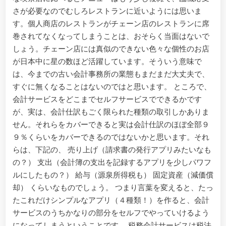
さが必要なのでむしろレストランに近いようには思いま
す。個人商店のレストランがチェーン店のレストランに席
巻されてなくなってしまうことは、おそらく当面はないで
しょう。チェーン店には真似のできない色々な個性のお店
が日本中に星の数ほど活躍しています。そういう意味で
は、今までの古い会計事務所の業態もまだまだ大丈夫で、
すぐに無くなることはないのではと思います。 ところで、
会計サービスをどこまでセルフサービスでできるかです
が、実は、会計仕訳もごく限られた種類の取引しかありま
せん。それらをカバーできると実は会計仕訳のほぼ全部９
９％くらいをカバーできるのではないかと思います。それ
らは、下記の、 売り上げ（請求書の発行アプリみたいなも
の？） 支出（会計簿の支出を記録するアプリを少しパワフ
ルにしたもの？） 給与（源泉所得税も） 固定資産（減価償
却） くらいなものでしょう。 つまり言葉を変えると、たっ
たこれだけシンプルなアプリ（４種類！）を作ると、会計
サービスのうちかなりの部分をセルフでやっていけるよう
になってしまうということです。 税務会計サービスは税法