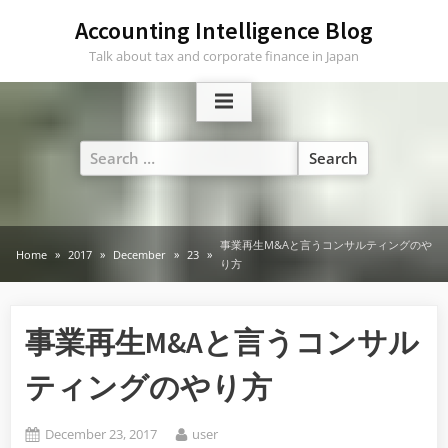
Skip
Accounting Intelligence Blog
to
Talk about tax and corporate finance in Japan
content
Search
for:
事業再生M&Aと言うコンサルティングのや
Home
2017
December
23
り方
事業再生M&Aと言うコンサル
ティングのやり方
Posted
By
December 23, 2017
user