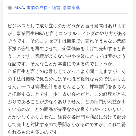
on
,
,
M&A
事業の成長・経営
事業承継
ビジネスとして成り立つのかどうかと言う疑問はあります
が、事業再生M&Aと言うコンサルティングのやり方がある
そうです。そのコンセプトは簡単で、売れそうもない業績
不振の会社を再生させて、企業価値を上げて売却すると言
うことです。業績がよくない中小企業にとっては夢のよう
な話です。そんなことが本当にできるのでしょうか。
企業再生と言うのは難しくてかっこよく聞こえますが、そ
の手法は概略で見る分にはそれほど複雑なものではありま
せん。一つは管理会計をきちんとして、採算部門をきちん
と把握することです。少し古い会社だと、この経理がどん
ぶりであることが少なくありません。どの部門が利益が出
ているのか、どの商品が赤字なのか良くわかっていないこ
とが少なくありません。経費を各部門や商品に分けて配分
して売上と対比するので手間がかかるのですが、これで得
られるものも多いのです。