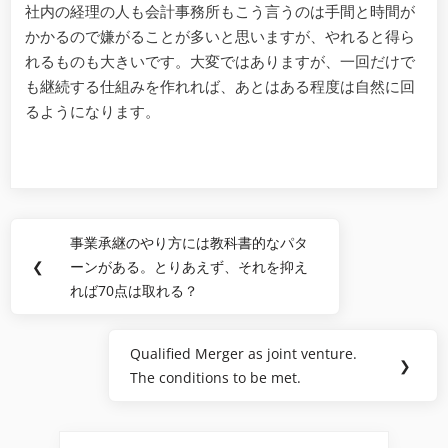
社内の経理の人も会計事務所もこう言うのは手間と時間が
かかるので嫌がることが多いと思いますが、やれると得ら
れるものも大きいです。大変ではありますが、一回だけで
も継続する仕組みを作れれば、あとはある程度は自然に回
るようになります。
Post
事業承継のやり方には教科書的なパタ
Previous
navigation
❮
ーンがある。とりあえず、それを抑え
Post:
れば70点は取れる？
Qualified Merger as joint venture.
Next
❯
The conditions to be met.
Post: