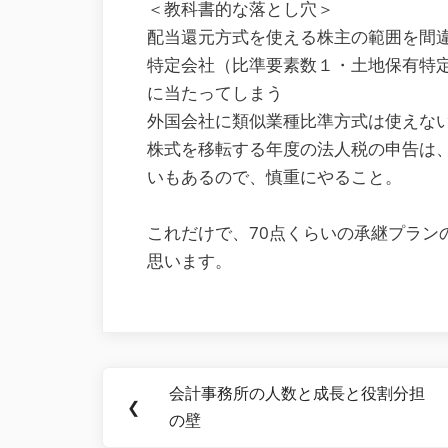
＜教科書的な落とし穴＞
配当還元方式を使える株主の範囲を間
特定会社（比準要素数１・土地保有特
に当たってしまう
外国会社に類似業種比準方式は使えない
株式を移転する年度の法人税の申告は
いもあるので、慎重にやること。
これだけで、70点くらいの承継プラン
思います。
Post
会計事務所の人数と成長と役割分担
Previous
❮
navigation
の壁
Post: