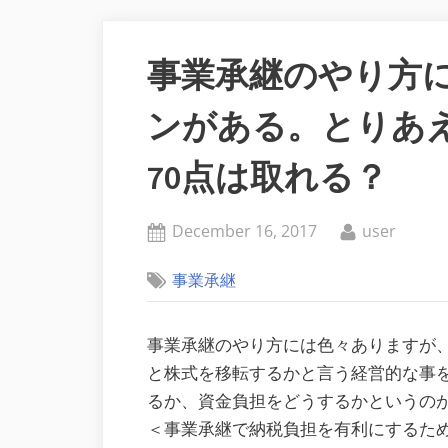
事業承継のやり方
ンがある。とりあ
70点は取れる？
Posted
By
December 16, 2017
user
on
事業承継
事業承継のやり方には色々ありますが
と株式を移転するかと言う経営的な事
るか、資金負担をどうするかというの
＜事業承継で納税負担を有利にするた