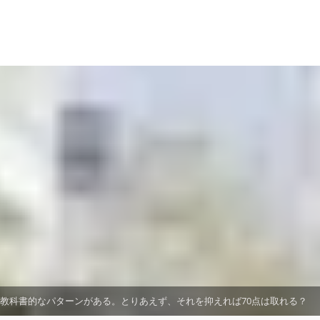
教科書的なパターンがある。とりあえず、それを抑えれば70点は取れる？