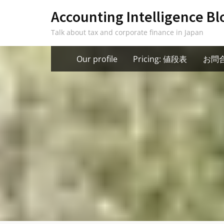
Skip
Accounting Intelligence Bl
to
Talk about tax and corporate finance in Japan
content
Our profile
Pricing: 値段表
お問合