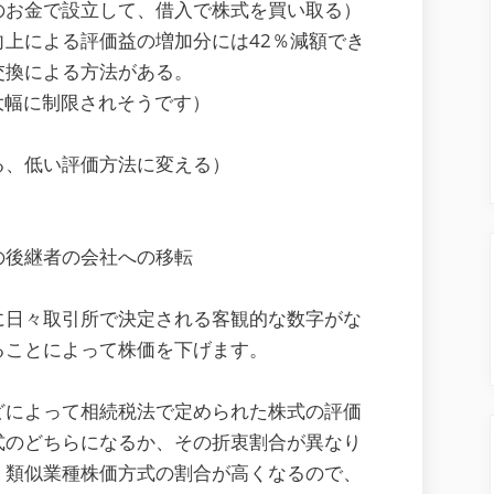
のお金で設立して、借入で株式を買い取る）
上による評価益の増加分には42％減額でき
交換による方法がある。
大幅に制限されそうです）
る、低い評価方法に変える）
の後継者の会社への移転
に日々取引所で決定される客観的な数字がな
ることによって株価を下げます。
どによって相続税法で定められた株式の評価
式のどちらになるか、その折衷割合が異なり
、類似業種株価方式の割合が高くなるので、