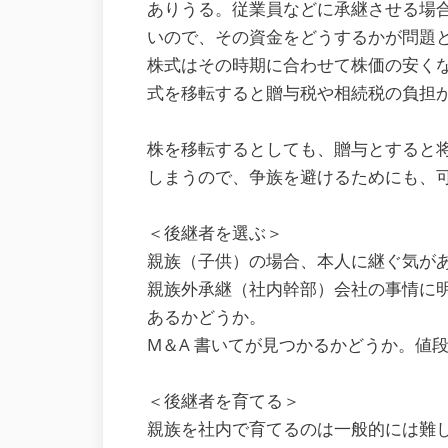
ありうる。従業員などに承継させる場
いので、その資金をどうするかが問題
株式はその時期に合わせて株価の安く
式を移転すると贈与税や相続税の負担
株を移転するとしても、贈与とすると
しまうので、争族を避けるためにも、
＜後継者を選ぶ＞
親族（子供）の場合、本人に継ぐ気が
親族外承継（社内幹部）会社の事情に
あるかどうか。
M＆A 書いてが見つかるかどうか。値
＜後継者を育てる＞
親族を社内で育てるのは一般的には難