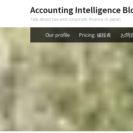
Skip
Accounting Intelligence Bl
to
Talk about tax and corporate finance in Japan
content
Our profile
Pricing: 値段表
お問合