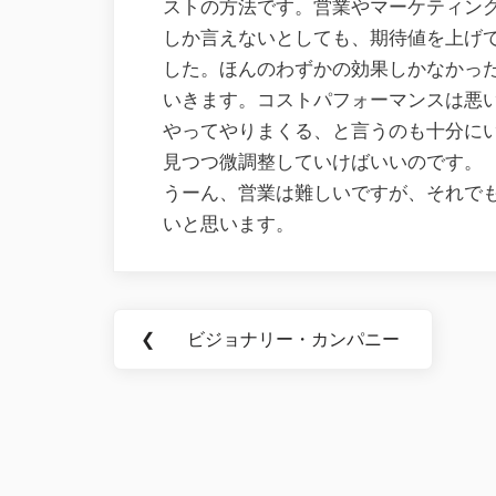
ストの方法です。営業やマーケティングも
しか言えないとしても、期待値を上げ
した。ほんのわずかの効果しかなかっ
いきます。コストパフォーマンスは悪
やってやりまくる、と言うのも十分に
見つつ微調整していけばいいのです。
うーん、営業は難しいですが、それで
いと思います。
Post
❮
ビジョナリー・カンパニー
Previous
navigation
Post: