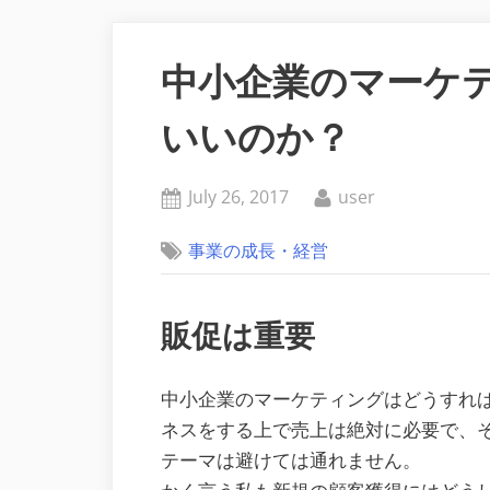
中小企業のマーケ
いいのか？
Posted
By
July 26, 2017
user
on
事業の成長・経営
販促は重要
中小企業のマーケティングはどうすれ
ネスをする上で売上は絶対に必要で、
テーマは避けては通れません。