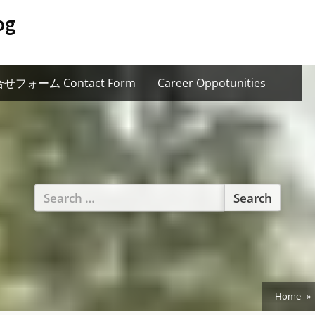
og
せフォーム Contact Form
Career Oppotunities
Search
for:
Home