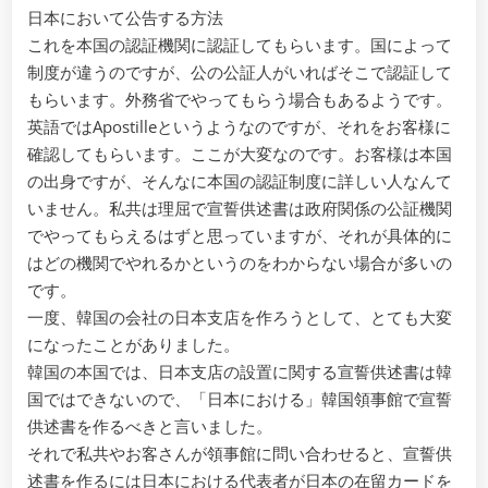
日本において公告する方法
これを本国の認証機関に認証してもらいます。国によって
制度が違うのですが、公の公証人がいればそこで認証して
もらいます。外務省でやってもらう場合もあるようです。
英語ではApostilleというようなのですが、それをお客様に
確認してもらいます。ここが大変なのです。お客様は本国
の出身ですが、そんなに本国の認証制度に詳しい人なんて
いません。私共は理屈で宣誓供述書は政府関係の公証機関
でやってもらえるはずと思っていますが、それが具体的に
はどの機関でやれるかというのをわからない場合が多いの
です。
一度、韓国の会社の日本支店を作ろうとして、とても大変
になったことがありました。
韓国の本国では、日本支店の設置に関する宣誓供述書は韓
国ではできないので、「日本における」韓国領事館で宣誓
供述書を作るべきと言いました。
それで私共やお客さんが領事館に問い合わせると、宣誓供
述書を作るには日本における代表者が日本の在留カードを