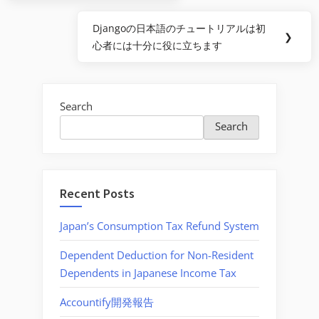
navigation
Post:
Djangoの日本語のチュートリアルは初
Next
❯
心者には十分に役に立ちます
Post:
Search
Search
Recent Posts
Japan’s Consumption Tax Refund System
Dependent Deduction for Non-Resident
Dependents in Japanese Income Tax
Accountify開発報告