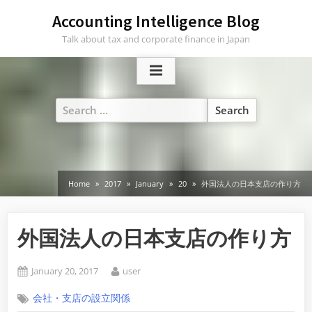
Skip
Accounting Intelligence Blog
to
Talk about tax and corporate finance in Japan
content
Search
for:
Home
2017
January
20
外国法人の日本支店の作り方
外国法人の日本支店の作り方
Posted
By
January 20, 2017
user
on
会社・支店の設立関係