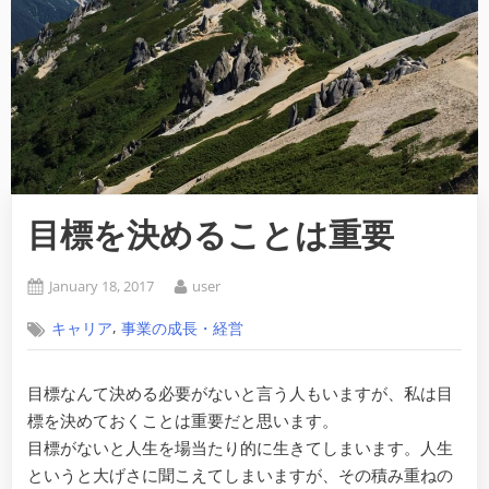
目標を決めることは重要
Posted
By
January 18, 2017
user
on
,
キャリア
事業の成長・経営
目標なんて決める必要がないと言う人もいますが、私は目
標を決めておくことは重要だと思います。
目標がないと人生を場当たり的に生きてしまいます。人生
というと大げさに聞こえてしまいますが、その積み重ねの