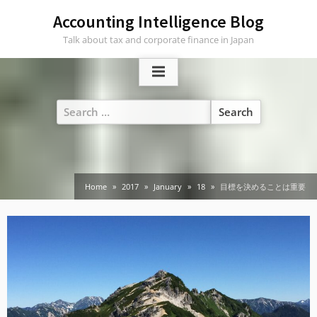
Skip
Accounting Intelligence Blog
to
Talk about tax and corporate finance in Japan
content
Search
for:
Home
2017
January
18
目標を決めることは重要