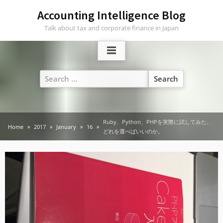
Skip
Accounting Intelligence Blog
to
Talk about tax and corporate finance in Japan
content
Search
for:
Ruby、Python、PHPを実際に試してみた。
Home
2017
January
16
どれを選べばいいのか。