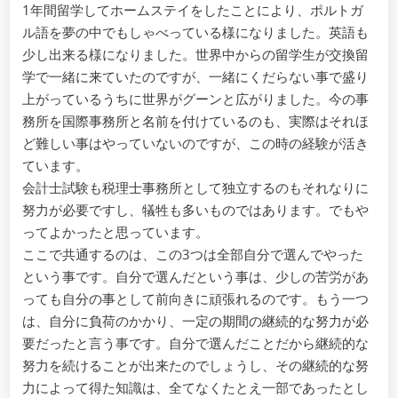
1年間留学してホームステイをしたことにより、ポルトガ
ル語を夢の中でもしゃべっている様になりました。英語も
少し出来る様になりました。世界中からの留学生が交換留
学で一緒に来ていたのですが、一緒にくだらない事で盛り
上がっているうちに世界がグーンと広がりました。今の事
務所を国際事務所と名前を付けているのも、実際はそれほ
ど難しい事はやっていないのですが、この時の経験が活き
ています。
会計士試験も税理士事務所として独立するのもそれなりに
努力が必要ですし、犠牲も多いものではあります。でもや
ってよかったと思っています。
ここで共通するのは、この3つは全部自分で選んでやった
という事です。自分で選んだという事は、少しの苦労があ
っても自分の事として前向きに頑張れるのです。もう一つ
は、自分に負荷のかかり、一定の期間の継続的な努力が必
要だったと言う事です。自分で選んだことだから継続的な
努力を続けることが出来たのでしょうし、その継続的な努
力によって得た知識は、全てなくたとえ一部であったとし