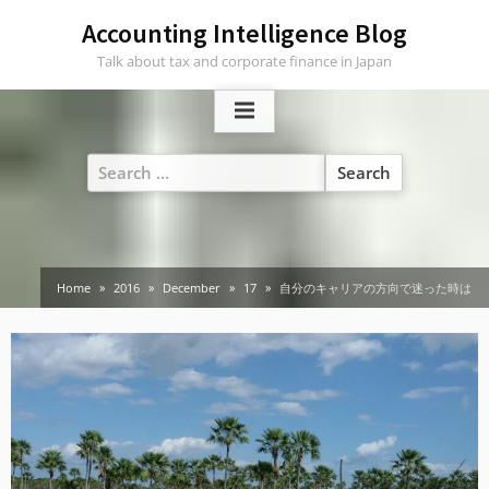
Skip
Accounting Intelligence Blog
to
Talk about tax and corporate finance in Japan
content
Search
for:
Home
2016
December
17
自分のキャリアの方向で迷った時は