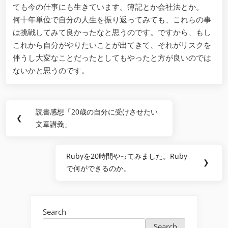
ても今の仕事にも生きています。簿記とか会社法とか。
何十年単位で自分の人生を振り返ってみても、これらの事
は挑戦してみて良かったなと思うのです。ですから、もし
これから自分がやりたいことが出てきて、それがリスクを
伴うし大変なことだったとしてもやったと方が良いのでは
ないかと思うのです。
Post
読書感想「20歳の自分に受けさせたい
Previous
❮
navigation
文章講義」
Post:
Rubyを20時間やってみました。Ruby
Next
❯
で何ができるのか。
Post:
Search
Search