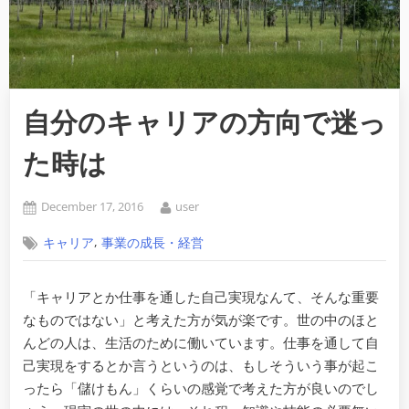
自分のキャリアの方向で迷っ
た時は
Posted
By
December 17, 2016
user
on
,
キャリア
事業の成長・経営
「キャリアとか仕事を通した自己実現なんて、そんな重要
なものではない」と考えた方が気が楽です。世の中のほと
んどの人は、生活のために働いています。仕事を通して自
己実現をするとか言うというのは、もしそういう事が起こ
ったら「儲けもん」くらいの感覚で考えた方が良いのでし