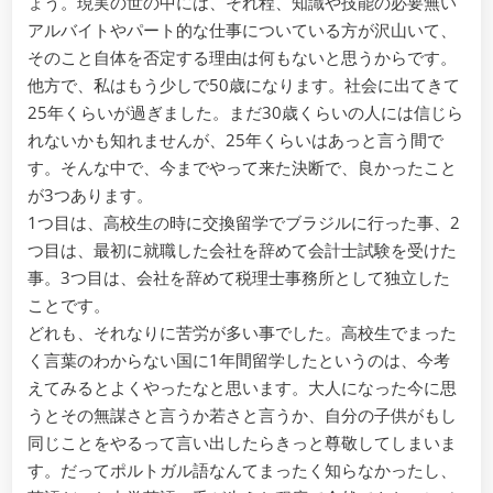
ょう。現実の世の中には、それ程、知識や技能の必要無い
アルバイトやパート的な仕事についている方が沢山いて、
そのこと自体を否定する理由は何もないと思うからです。
他方で、私はもう少しで50歳になります。社会に出てきて
25年くらいが過ぎました。まだ30歳くらいの人には信じら
れないかも知れませんが、25年くらいはあっと言う間で
す。そんな中で、今までやって来た決断で、良かったこと
が3つあります。
1つ目は、高校生の時に交換留学でブラジルに行った事、2
つ目は、最初に就職した会社を辞めて会計士試験を受けた
事。3つ目は、会社を辞めて税理士事務所として独立した
ことです。
どれも、それなりに苦労が多い事でした。高校生でまった
く言葉のわからない国に1年間留学したというのは、今考
えてみるとよくやったなと思います。大人になった今に思
うとその無謀さと言うか若さと言うか、自分の子供がもし
同じことをやるって言い出したらきっと尊敬してしまいま
す。だってポルトガル語なんてまったく知らなかったし、