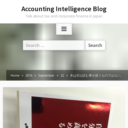
Skip
Accounting Intelligence Blog
to
Talk about tax and corporate finance in Japan
content
Search
for:
Home
2016
September
22
本は沢山読む事を競うものではない。