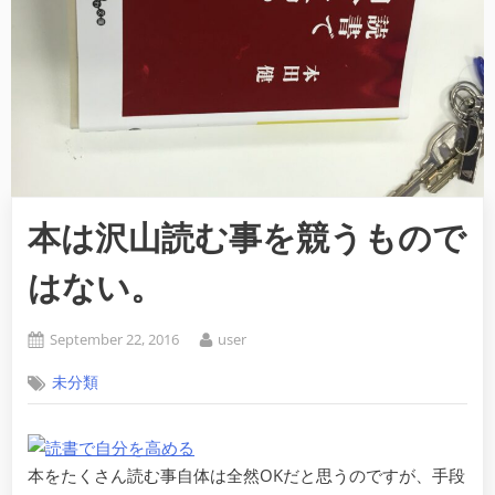
本は沢山読む事を競うもので
はない。
Posted
By
September 22, 2016
user
on
未分類
本をたくさん読む事自体は全然OKだと思うのですが、手段