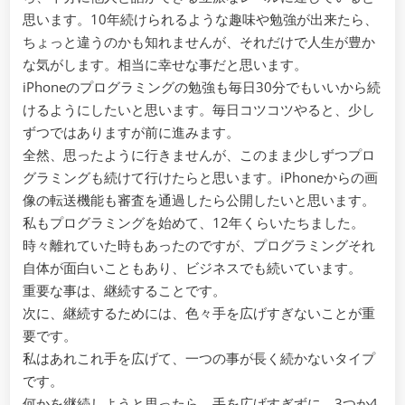
た
思います。10年続けられるような趣味や勉強が出来たら、
領
ちょっと違うのかも知れませんが、それだけで人生が豊か
収
な気がします。相当に幸せな事だと思います。
書
iPhoneのプログラミングの勉強も毎日30分でもいいから続
等
けるようにしたいと思います。毎日コツコツやると、少し
の
ずつではありますが前に進みます。
画
像
全然、思ったように行きませんが、このまま少しずつプロ
を
グラミングも続けて行けたらと思います。iPhoneからの画
七
像の転送機能も審査を通過したら公開したいと思います。
夕
私もプログラミングを始めて、12年くらいたちました。
に
時々離れていた時もあったのですが、プログラミングそれ
反
映
自体が面白いこともあり、ビジネスでも続いています。
で
重要な事は、継続することです。
き
次に、継続するためには、色々手を広げすぎないことが重
る
要です。
よ
私はあれこれ手を広げて、一つの事が長く続かないタイプ
う
に
です。
し
何かを継続しようと思ったら、手を広げすぎずに、3つか4