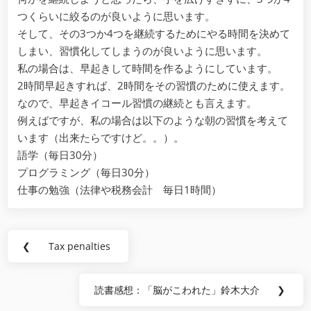
ま
つくらいに絞るのが良いように思います。
し
そして、その3つか4つを継続するためにやる時間を決めて
た
しまい、習慣化してしまうのが良いように思います。
私の場合は、早起きして時間を作るようにしています。
2時間早起きすれば、2時間をその習慣のために使えます。
なので、早起きイコール習慣の継続とも言えます。
例えばですが、私の場合は以下のような朝の習慣を考えて
います（出来たらですけど。。）。
語学（毎日30分）
プログラミング（毎日30分）
仕事の勉強（法律や税務会計 毎日1時間）
Post
❮
Tax penalties
Previous
navigation
Post:
読書感想：「脳がこわれた」鈴木大介
❯
Next