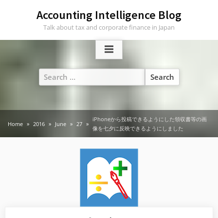
Skip
Accounting Intelligence Blog
to
Talk about tax and corporate finance in Japan
content
Search
for:
iPhoneから投稿できるようにした領収書等の画
Home
2016
June
27
像を七夕に反映できるようにしました