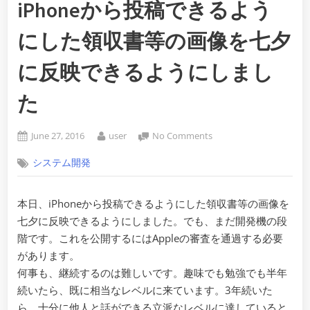
iPhoneから投稿できるよう
にした領収書等の画像を七夕
に反映できるようにしまし
た
Posted
By
on
June 27, 2016
user
No Comments
on
iPhone
システム開発
か
ら
投
本日、iPhoneから投稿できるようにした領収書等の画像を
稿
七夕に反映できるようにしました。でも、まだ開発機の段
で
き
階です。これを公開するにはAppleの審査を通過する必要
る
があります。
よ
何事も、継続するのは難しいです。趣味でも勉強でも半年
う
続いたら、既に相当なレベルに来ています。3年続いた
に
ら、十分に他人と話ができる立派なレベルに達していると
し