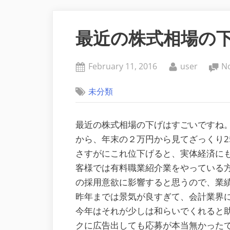
最近の株式相場の
Posted
By
February 11, 2016
user
N
on
未分類
最近の株式相場の下げはすごいですね。今
から、年末の２万円から見てざっくり2
さすがにこれ位下げると、実体経済に
客様では有料職業紹介業をやっている
の採用意欲に影響すると思うので、業
昨年までは景気が良すぎて、会計業界
今年はそれが少しは和らいでくれると
クに広告出しても応募が本当無かった