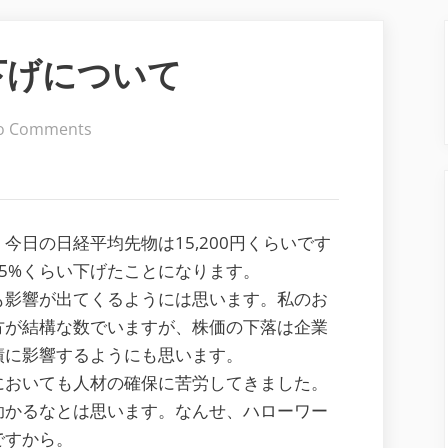
下げについて
on
o Comments
最
近
の
株
日の日経平均先物は15,200円くらいです
式
5%くらい下げたことになります。
相
も影響が出てくるようには思います。私のお
場
方が結構な数でいますが、株価の下落は企業
の
績に影響するようにも思います。
下
においても人材の確保に苦労してきました。
げ
助かるなとは思います。なんせ、ハローワー
に
ですから。