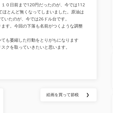
つ
１０日前まで120円だったのが、今では112
い
てほとんど無くなってしまいました。原油は
て
超えていたのが、今では26ドル台です。
ります。今回の下落も名前がつくような調整
いても萎縮した行動をとりがちになります
リスクを取っていきたいと思います。
絵画を買って節税
❯
Next
Post: