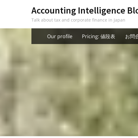
Skip
Accounting Intelligence Bl
to
Talk about tax and corporate finance in Japan
content
Our profile
Pricing: 値段表
お問合