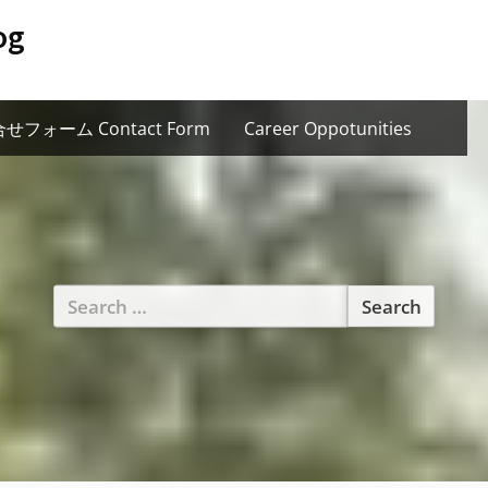
og
せフォーム Contact Form
Career Oppotunities
Search
for: